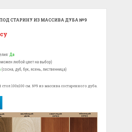
ПОД СТАРИНУ ИЗ МАССИВА ДУБА №9
осу
елия:
Да
зможен любой цвет на выбор)
а
(сосна, дуб, бук, ясень, лиственница)
тол 100x100 см. №9 из массива состаренного дуба.