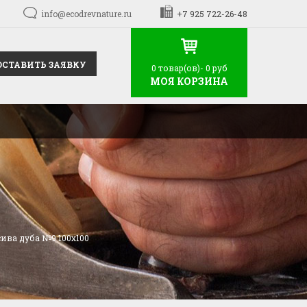
info@ecodrevnature.ru
+7 925 722-26-48
ОСТАВИТЬ ЗАЯВКУ
0
товар(ов)-
0 руб
МОЯ КОРЗИНА
ива дуба №9 100x100