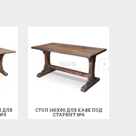
Й ДЛЯ
СТОЛ 160X80 ДЛЯ КАФЕ ПОД
СТО
 №5
СТАРИНУ №6
С