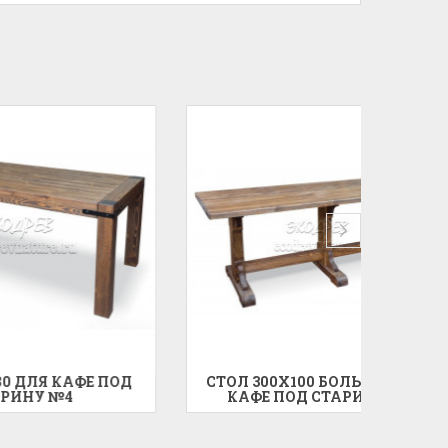
 ПОД
СТОЛ 300X100 БОЛЬШОЙ ДЛЯ
СТО
КАФЕ ПОД СТАРИНУ №5