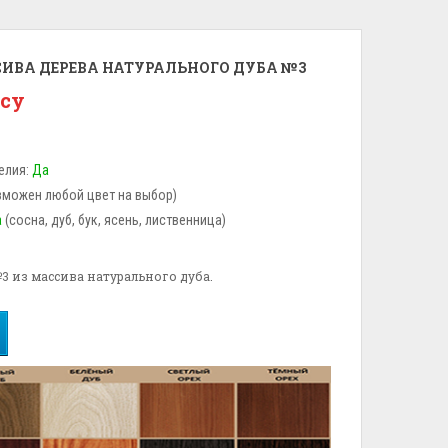
СИВА ДЕРЕВА НАТУРАЛЬНОГО ДУБА №3
осу
елия:
Да
зможен любой цвет на выбор)
а
(сосна, дуб, бук, ясень, лиственница)
3 из массива натурального дуба.