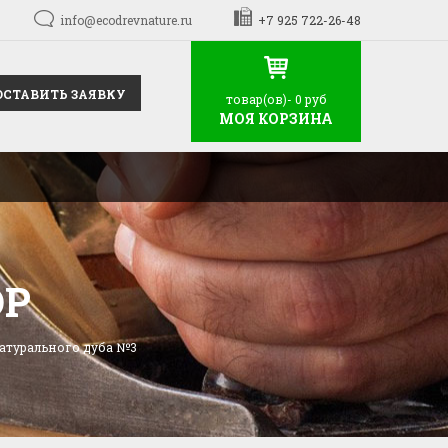
info@ecodrevnature.ru
+7 925 722-26-48
ОСТАВИТЬ ЗАЯВКУ
товар(ов)-
0 руб
МОЯ КОРЗИНА
ОР
натурального дуба №3