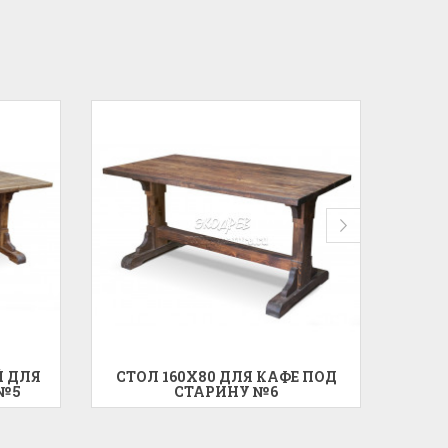
Й ДЛЯ
СТОЛ 160X80 ДЛЯ КАФЕ ПОД
СТО
 №5
СТАРИНУ №6
С