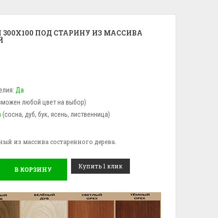
 300X100 ПОД СТАРИНУ ИЗ МАССИВА
Й
елия:
Да
зможен любой цвет на выбор)
а
(сосна, дуб, бук, ясень, лиственница)
зный из массива состаренного дерева.
Купить 1 клик
В КОРЗИНУ