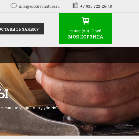
info@ecodrevnature.ru
+7 925 722-26-48
ОСТАВИТЬ ЗАЯВКУ
товар(ов)-
0 руб
МОЯ КОРЗИНА
Ы
дерева натурального дуба №9