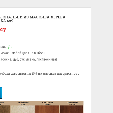
Я СПАЛЬНИ ИЗ МАССИВА ДЕРЕВА
УБА №9
осу
елия:
Да
зможен любой цвет на выбор)
а
(сосна, дуб, бук, ясень, лиственница)
ебели для спальни №9 из массива натурального