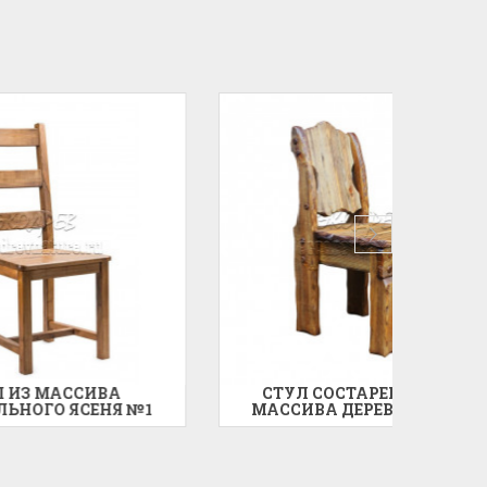
А
СТУЛ СОСТАРЕННЫЙ ИЗ
С
Я №1
МАССИВА ДЕРЕВА ДОБРЯК
МА