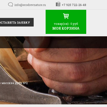
info@ecodrevnature.ru
+7 925 722-26-48
ОСТАВИТЬ ЗАЯВКУ
товар(ов)-
0 руб
МОЯ КОРЗИНА
з массива дуба №2