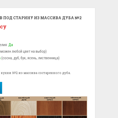
 ПОД СТАРИНУ ИЗ МАССИВА ДУБА №2
осу
елия:
Да
зможен любой цвет на выбор)
а
(сосна, дуб, бук, ясень, лиственница)
 кухни №2 из массива состаренного дуба.