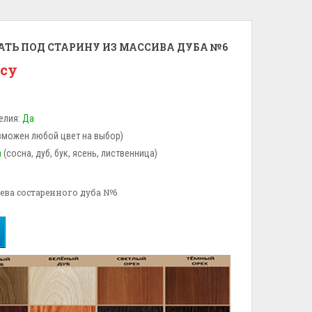
АТЬ ПОД СТАРИНУ ИЗ МАССИВА ДУБА №6
осу
елия:
Да
зможен любой цвет на выбор)
а
(сосна, дуб, бук, ясень, лиственница)
рева состаренного дуба №6