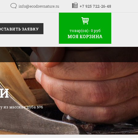
info@ecodrevnature.ru
+7 925 722-26-48
ОСТАВИТЬ ЗАЯВКУ
товар(ов)-
0 руб
МОЯ КОРЗИНА
НИ
у из массива дуба №6