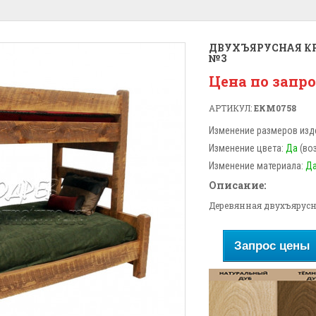
ДВУХЪЯРУСНАЯ КР
№3
Цена по запр
АРТИКУЛ:
ЕКМ0758
Изменение размеров изд
Изменение цвета:
Да
(во
Изменение материала:
Д
Описание:
Деревянная двухъярусн
Запрос цены