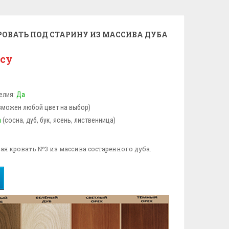
ОВАТЬ ПОД СТАРИНУ ИЗ МАССИВА ДУБА
осу
елия:
Да
зможен любой цвет на выбор)
а
(сосна, дуб, бук, ясень, лиственница)
ая кровать №3 из массива состаренного дуба.