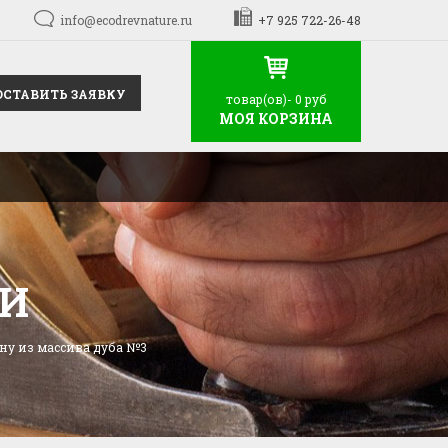
info@ecodrevnature.ru
+7 925 722-26-48
ОСТАВИТЬ ЗАЯВКУ
товар(ов)-
0 руб
МОЯ КОРЗИНА
НИ
ну из массива дуба №3